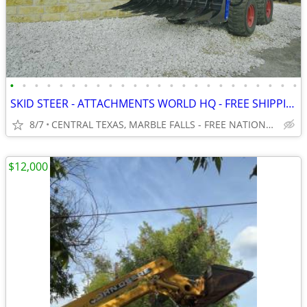
•
•
•
•
•
•
•
•
•
•
•
•
•
•
•
•
•
•
•
•
•
•
•
•
SKID STEER - ATTACHMENTS WORLD HQ - FREE SHIPPING!!! - WWW.IDIGTX.COM
8/7
CENTRAL TEXAS, MARBLE FALLS - FREE NATIONWIDE SHIPPING!!!
$12,000