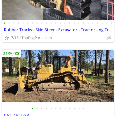
•
•
•
•
•
•
•
•
•
•
•
•
•
•
•
•
•
•
•
•
•
•
•
•
Rubber Tracks - Skid Steer - Excavator - Tractor - Ag Track
7/13
TopDogParts.com
$135,000
•
•
•
•
•
•
•
•
•
•
•
•
CAT D6T LGP