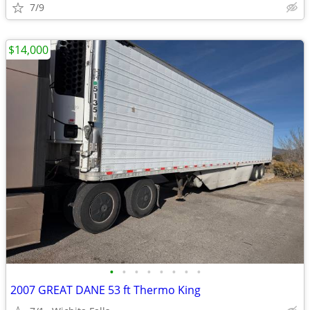
7/9
$14,000
•
•
•
•
•
•
•
•
2007 GREAT DANE 53 ft Thermo King