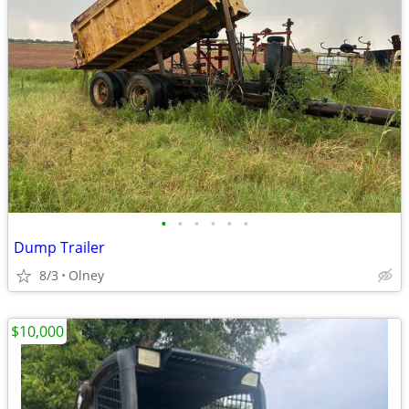
•
•
•
•
•
•
Dump Trailer
8/3
Olney
$10,000