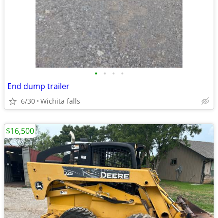
•
•
•
•
End dump trailer
6/30
Wichita falls
$16,500