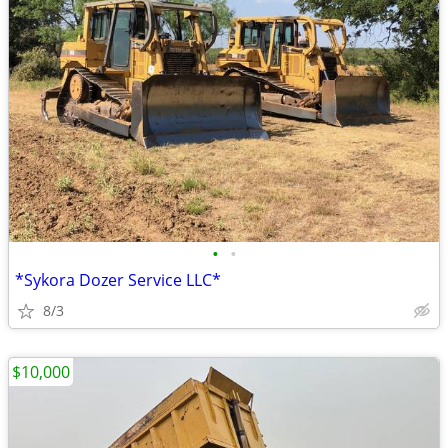
•
•
*Sykora Dozer Service LLC*
8/3
$10,000