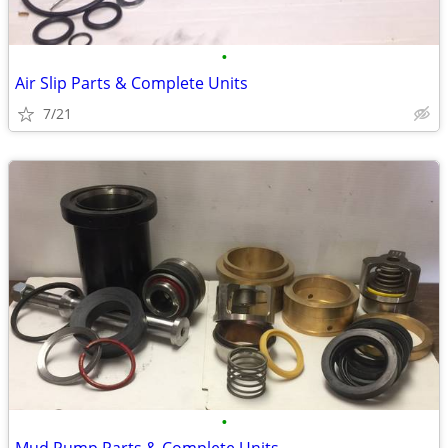
•
Air Slip Parts & Complete Units
7/21
•