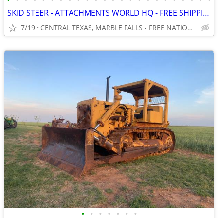
•
•
•
•
•
•
•
•
•
•
•
•
•
•
•
•
•
•
•
•
•
•
•
•
SKID STEER - ATTACHMENTS WORLD HQ - FREE SHIPPING!!! - WWW.IDIGTX.COM
7/19
CENTRAL TEXAS, MARBLE FALLS - FREE NATIONWIDE SHIPPING!!!
•
•
•
•
•
•
•