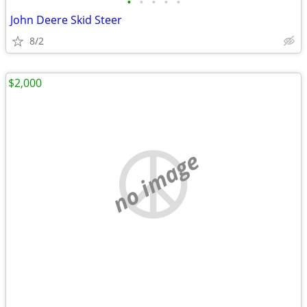
•
•
•
•
•
John Deere Skid Steer
8/2
$2,000
no image