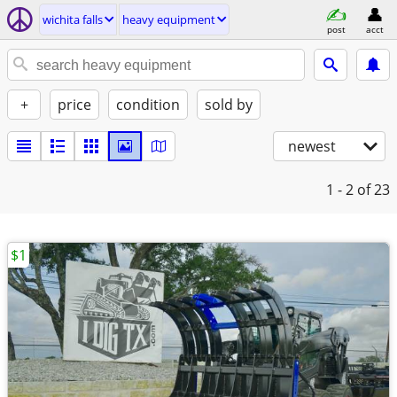
wichita falls
heavy equipment
post
acct
+
price
condition
sold by
newest
1 - 2
of 23
$1