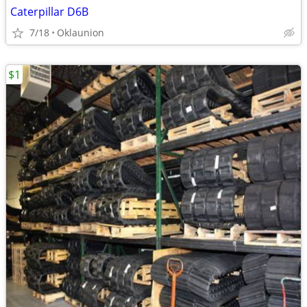
Caterpillar D6B
7/18
Oklaunion
$1