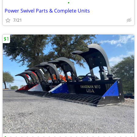
•
Power Swivel Parts & Complete Units
7/21
$1